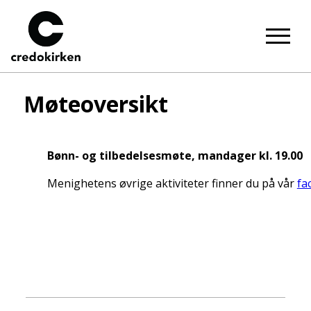
Hopp
til
hovedinnhold
Møteoversikt
Bønn- og tilbedelsesmøte, mandager kl. 19.00
Menighetens øvrige aktiviteter finner du på vår
fa