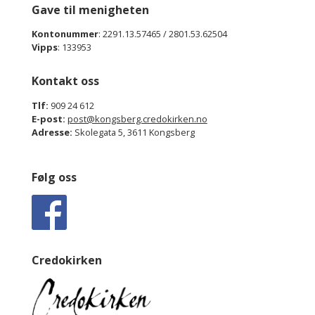
Gave til menigheten
Kontonummer
: 2291.13.57465 / 2801.53.62504
Vipps
: 133953
Kontakt oss
Tlf:
909 24 612
E-post:
post@kongsberg.credokirken.no
Adresse:
Skolegata 5, 3611 Kongsberg
Følg oss
Credokirken